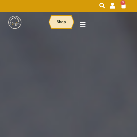
0
Shop