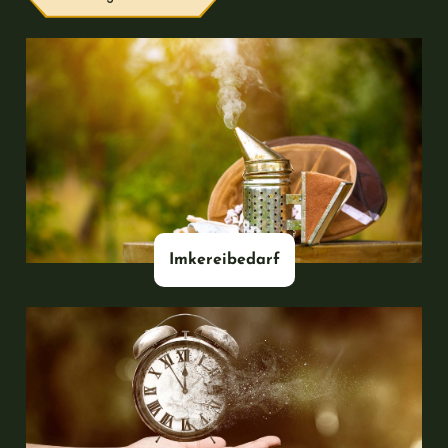
#
Imkereibedarf
#