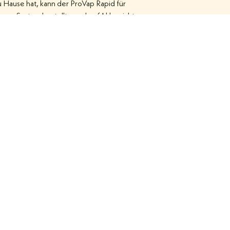
 Hause hat, kann der ProVap Rapid für
ieses System bestellt werden (Akku nicht
 Lieferumfang). Findest Du im Online
hop!
tikel lesen
Kontakt
Auffen 54, 8272 Großhart
+43 3333 2094
office@imkerversum.at