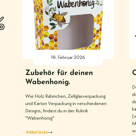
18. Februar 2026
Zubehör für deinen
O
Wabenhonig.
D
di
Wie Holz Rähmchen, Zellglasverpackung
d
und Karton Verpackung in verschiedenen
k
Designs, findest du in der Rubrik
(w
"Wabenhonig"
Mi
w
Artikel lesen