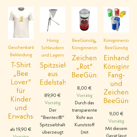
Honig
BeeGünstig
,
Königinnenzucht
Geschenkartikel
,
Schleudern
Königinnenzucht
BeeGünstig
Bekleidung
und Lagern
Zeichenkolben
Einhand
T-Shirt
Spitzsiebhalter
„Rot“
Königinne
„Bee
aus
BeeGünstig
Fang-
Lover“
Edelstahl
und
8,00
€
für
Zeichenger
89,90
€
Vorrätig
Kinder
BeeGünsti
Vorrätig
Durch das
und
Der
transparente
9,00
€
Erwachsene
"Bientec®"
Rohr aus
Vorrätig
Spitzsiebhalter
Kunststoff
Mit diesem
ab
19,90
€
überzeugt
(mit
Gerät lässt