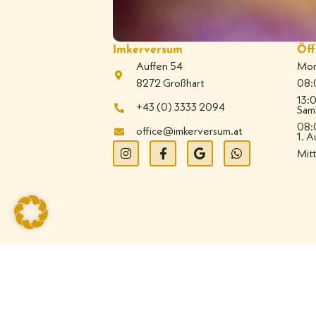
Imkerversum
Öff
Auffen 54
Mont
8272 Großhart
08:
13:
+43 (0) 3333 2094
Sam
08:
office@imkerversum.at
1. A
Mit