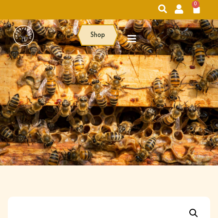
0
Shop