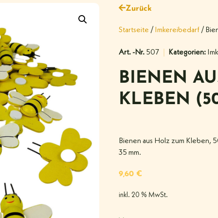
Zurück
Startseite
/
Imkereibedarf
/ Bie
Art. -Nr.
507
Kategorien:
Imk
BIENEN A
KLEBEN (5
Bienen aus Holz zum Kleben, 50 
35 mm.
9,60
€
inkl. 20 % MwSt.