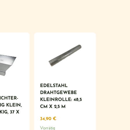
EDELSTAHL
DRAHTGEWEBE
ICHTER-
KLEINROLLE: 48,5
G KLEIN,
CM X 2,5 M
IG, 37 X
34,90
€
Vorrätig