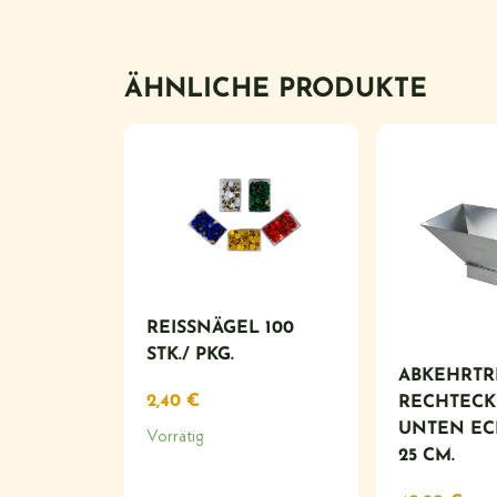
ÄHNLICHE PRODUKTE
REISSNÄGEL 100 S
TK./ PKG.
ABKEHRTR
2,40
€
RECHTECKI
UNTEN ECK
Vorrätig
25 CM.