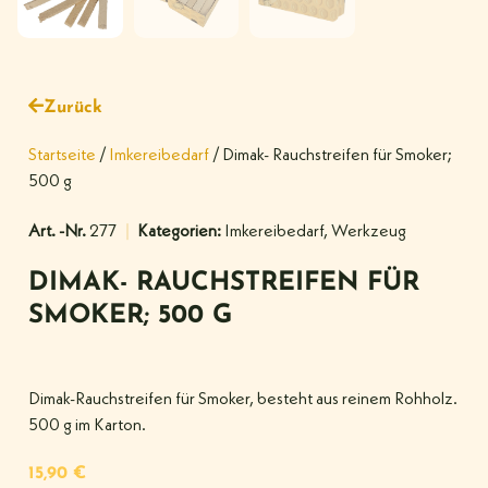
Zurück
Startseite
/
Imkereibedarf
/ Dimak- Rauchstreifen für Smoker;
500 g
Art. -Nr.
277
Kategorien:
Imkereibedarf
,
Werkzeug
DIMAK- RAUCHSTREIFEN FÜR
SMOKER; 500 G
Dimak-Rauchstreifen für Smoker, besteht aus reinem Rohholz.
500 g im Karton.
15,90
€