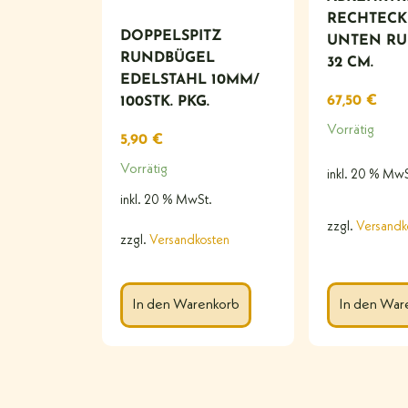
RECHTECKIG
DOPPELSPITZ
NTEN RUND
RUNDBÜGEL
2 CM.
EDELSTAHL 10MM/
67,50
€
100STK. PKG.
Vorrätig
5,90
€
Vorrätig
inkl. 20 % MwS
inkl. 20 % MwSt.
zzgl.
Versandk
zzgl.
Versandkosten
In den Warenkorb
In den War