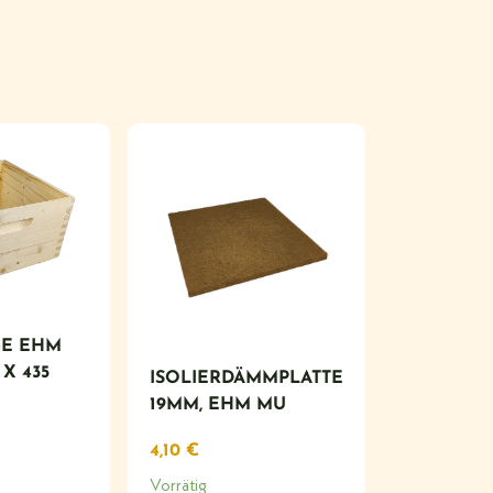
E EHM
 X 435
ISOLIERDÄMMPLATTE
19MM, EHM MU
4,10
€
Vorrätig