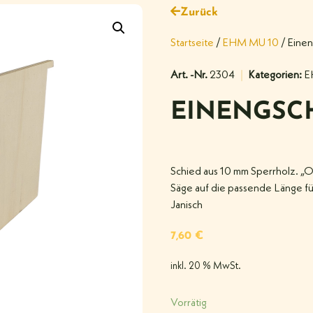
Zurück
Startseite
/
EHM MU 10
/ Eine
Art. -Nr.
2304
Kategorien:
E
EINENGSC
Schied aus 10 mm Sperrholz. „O
Säge auf die passende Länge f
Janisch
7,60
€
inkl. 20 % MwSt.
Vorrätig