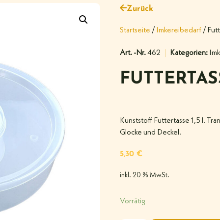
Zurück
Startseite
/
Imkereibedarf
/ Futt
Art. -Nr.
462
Kategorien:
Imk
FUTTERTASSE
Kunststoff Futtertasse 1,5 l. T
Glocke und Deckel.
5,30
€
inkl. 20 % MwSt.
Vorrätig