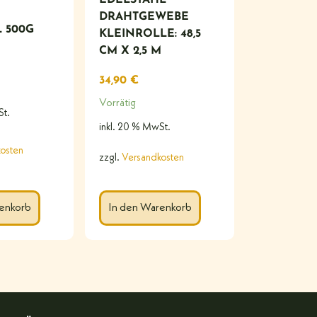
DRAHTGEWEBE
 500G
KLEINROLLE: 48,5
CM X 2,5 M
34,90
€
Vorrätig
St.
inkl. 20 % MwSt.
osten
zzgl.
Versandkosten
enkorb
In den Warenkorb