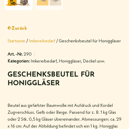
Zurück
Startseite
/
Imkereibedarf
/ Geschenksbeutel für Honiggläser
Art. -Nr.
290
Kategorien:
Imkereibedarf
,
Honiggläser, Deckel usw.
GESCHENKSBEUTEL FÜR
HONIGGLÄSER
Beutel aus gefärbter Baumwolle mit Aufdruck und Kordel
Zugverschluss. Gelb oder Beige. Passend für z. B. 1 kg Glas
oder 2 Stk. 0,5 kg Gläser übereinander. Abmessungen: ca. 29
x 16 cm: Auf der Abbildung befindet sich ein 1 kg. Honigglas