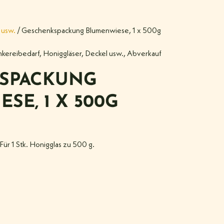
 usw.
/ Geschenkspackung Blumenwiese, 1 x 500g
mkereibedarf
,
Honiggläser, Deckel usw.
,
Abverkauf
SPACKUNG
SE, 1 X 500G
ür 1 Stk. Honigglas zu 500 g.