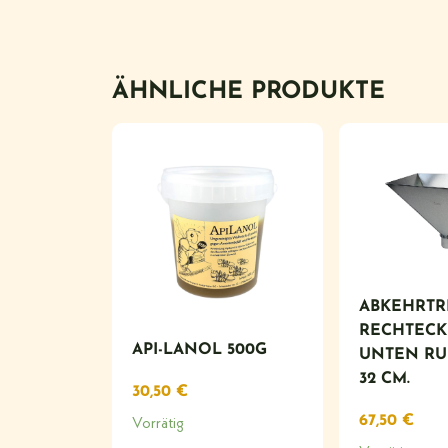
ÄHNLICHE PRODUKTE
ABKEHRTR
RECHTECKIG
API-LANOL 500G
NTEN RUND
2 CM.
30,50
€
67,50
€
Vorrätig