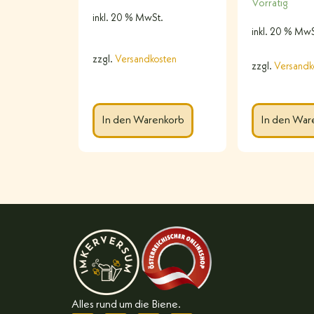
Vorrätig
inkl. 20 % MwSt.
inkl. 20 % MwS
zzgl.
Versandkosten
zzgl.
Versandk
In den Warenkorb
In den War
Alles rund um die Biene.