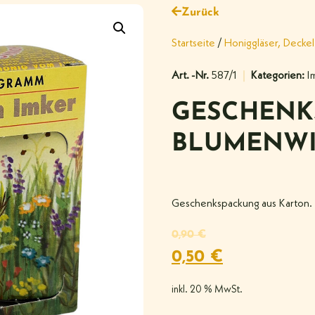
Zurück
Startseite
/
Honiggläser, Deckel
Art. -Nr.
587/1
Kategorien:
I
GESCHENK
BLUMENWIE
Geschenkspackung aus Karton. F
0,90
€
0,50
€
inkl. 20 % MwSt.