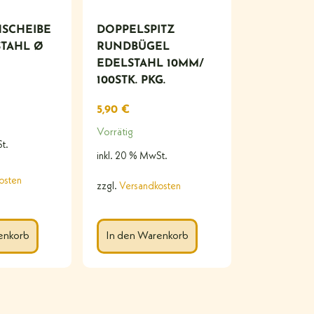
SCHEIBE
DOPPELSPITZ
STAHL Ø
RUNDBÜGEL
EDELSTAHL 10MM/
100STK. PKG.
5,90
€
Vorrätig
t.
inkl. 20 % MwSt.
osten
zzgl.
Versandkosten
enkorb
In den Warenkorb