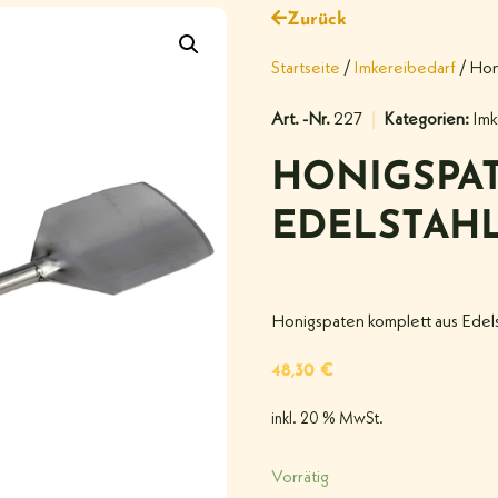
Zurück
Startseite
/
Imkereibedarf
/ Hon
Art. -Nr.
227
Kategorien:
Imk
HONIGSPA
EDELSTAH
Honigspaten komplett aus Edelst
48,30
€
inkl. 20 % MwSt.
Vorrätig