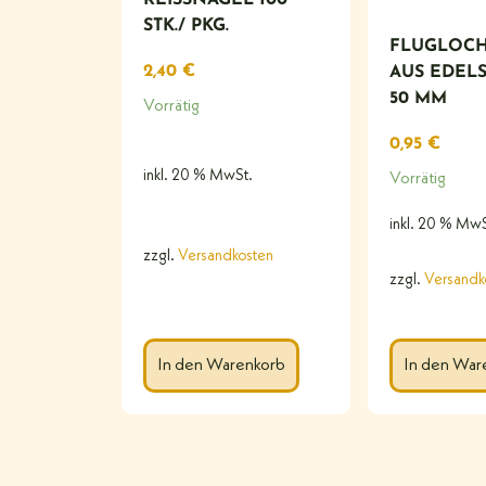
TK./ PKG.
FLUGLOCH
2,40
€
AUS EDEL
50 MM
Vorrätig
0,95
€
inkl. 20 % MwSt.
Vorrätig
inkl. 20 % MwS
zzgl.
Versandkosten
zzgl.
Versandk
In den Warenkorb
In den War