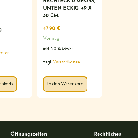
RECHTECKIG GROSS, U
NTEN ECKIG, 49 X 3
0 CM.
47,90
€
t.
Vorrätig
inkl. 20 % MwSt.
osten
zzgl.
Versandkosten
enkorb
In den Warenkorb
Öffnungszeiten
Rechtliches