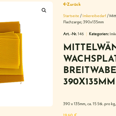
Zurück
Startseite
/
Imkereibedarf
/ Mit
Flachzarge; 390x135mm
Art. -Nr.
146
Kategorien:
Imk
MITTELWÄ
WACHSPLAT
BREITWABE
390X135MM
390 x 135mm, ca. 15 Stk. pro kg
19,60
€