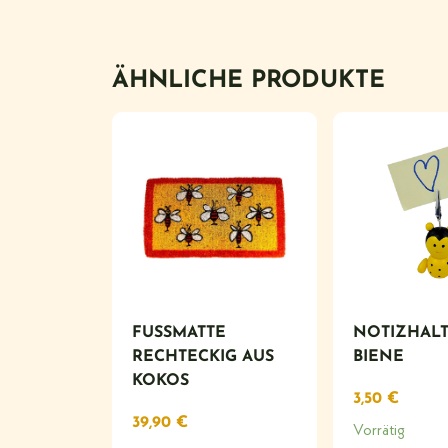
ÄHNLICHE PRODUKTE
FUSSMATTE R
NOTIZHALT
ECHTECKIG AUS K
BIENE
OKOS
3,50
€
39,90
€
Vorrätig