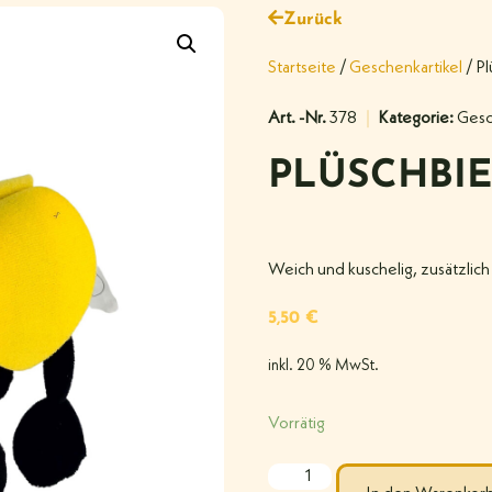
Zurück
Startseite
/
Geschenkartikel
/ P
Art. -Nr.
378
Kategorie:
Gesc
PLÜSCHBI
Weich und kuschelig, zusätzlic
5,50
€
inkl. 20 % MwSt.
Vorrätig