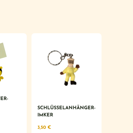
ER-
SCHLÜSSELANHÄNGER-
IMKER
3,50
€