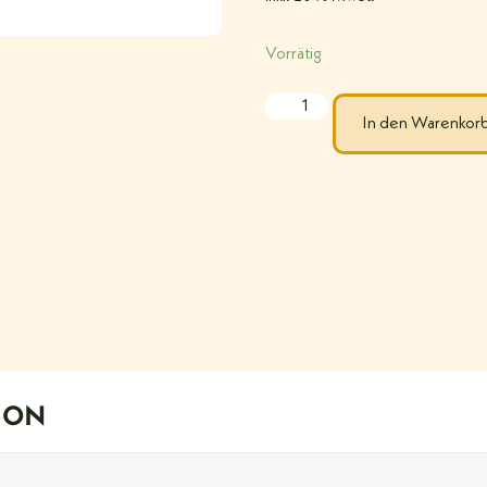
Vorrätig
In den Warenkor
ION