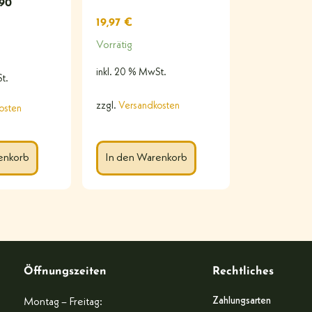
490
19,97
€
Vorrätig
inkl. 20 % MwSt.
t.
zzgl.
Versandkosten
osten
enkorb
In den Warenkorb
Öffnungszeiten
Rechtliches
Zahlungsarten
Montag – Freitag: