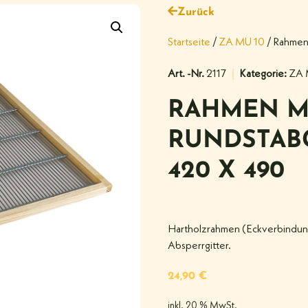
Zurück
Startseite
/
ZA MU 10
/ Rahmen
Art. -Nr.
2117
Kategorie:
ZA 
RAHMEN M
RUNDSTABG
420 X 490
Hartholzrahmen (Eckverbindung 
Absperrgitter.
24,90
€
inkl. 20 % MwSt.