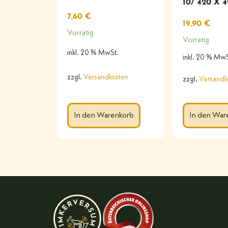
10/ 420 X 
7,60
€
19,90
€
Vorrätig
Vorrätig
inkl. 20 % MwSt.
inkl. 20 % MwS
zzgl.
Versandkosten
zzgl.
Versandk
In den Warenkorb
In den War