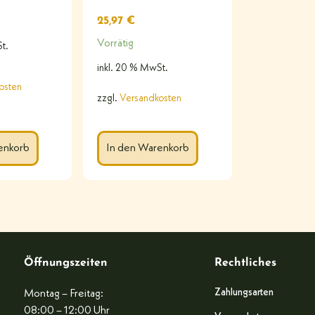
25,97
€
Vorrätig
t.
inkl. 20 % MwSt.
osten
zzgl.
Versandkosten
enkorb
In den Warenkorb
Öffnungszeiten
Rechtliches
Zahlungsarten
Montag – Freitag:
08:00 – 12:00 Uhr