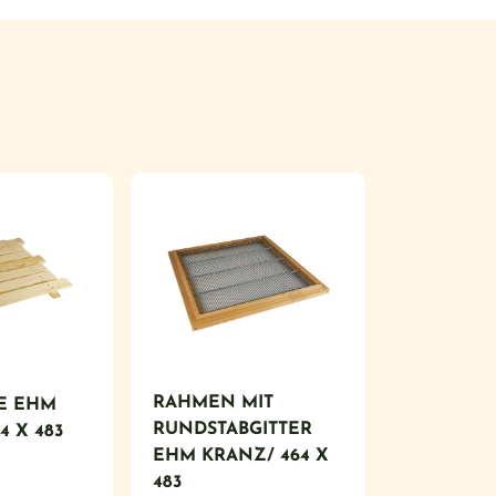
RAHMEN MIT
E EHM
RUNDSTABGITTER
4 X 483
EHM KRANZ/ 464 X
483