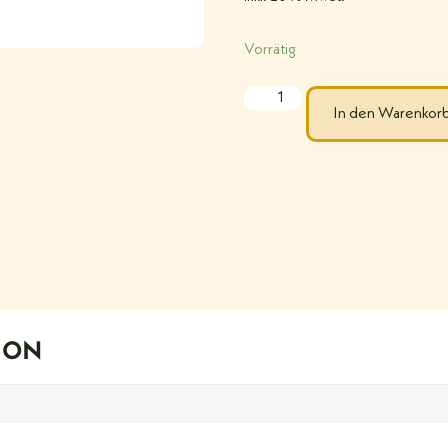
Vorrätig
In den Warenkor
ION