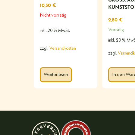
GROSS, AU
10,30
€
UNSTSTOF
Nicht vorrätig
2,80
€
Vorrätig
inkl. 20 % MwSt.
inkl. 20 % MwS
zzgl.
Versandkosten
zzgl.
Versandk
Weiterlesen
In den War