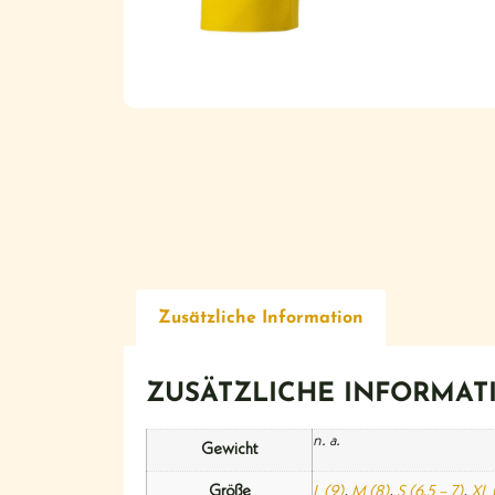
Zusätzliche Information
ZUSÄTZLICHE INFORMAT
n. a.
Gewicht
Größe
L (9)
,
M (8)
,
S (6,5 – 7)
,
XL 