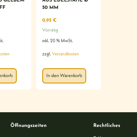
S GELBEM K
AUS EDELSTAHL Ø
F
50 MM
0,95
€
Vorrätig
t.
inkl. 20 % MwSt.
osten
zzgl.
Versandkosten
enkorb
In den Warenkorb
Öffnungszeiten
Rechtliches