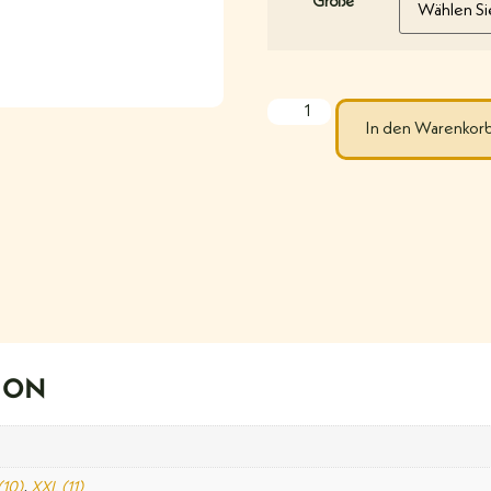
Größe
In den Warenkor
ION
(10)
,
XXL (11)