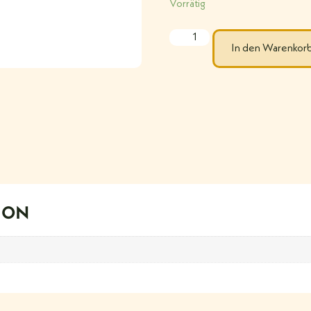
Vorrätig
In den Warenkor
ION