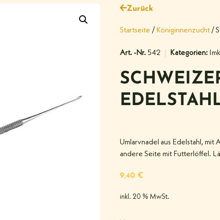
Zurück
Startseite
/
Königinnenzucht
/ S
Art. -Nr.
542
Kategorien:
Imk
SCHWEIZE
EDELSTAH
Umlarvnadel aus Edelstahl, mit A
andere Seite mit Futterlöffel. L
9,40
€
inkl. 20 % MwSt.