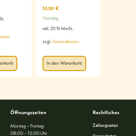
53,50
€
Vorrätig
St.
inkl. 20 % MwSt.
osten
zzgl.
Versandkosten
enkorb
In den Warenkorb
Öffnungszeiten
Rechtliches
Zahlungsarten
Montag – Freitag:
08:00 – 12:00 Uhr