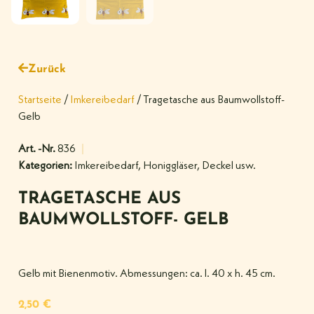
Zurück
Startseite
/
Imkereibedarf
/ Tragetasche aus Baumwollstoff-
Gelb
Art. -Nr.
836
Kategorien:
Imkereibedarf
,
Honiggläser, Deckel usw.
TRAGETASCHE AUS
BAUMWOLLSTOFF- GELB
Gelb mit Bienenmotiv. Abmessungen: ca. l. 40 x h. 45 cm.
2,50
€