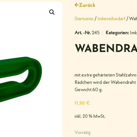
Zurück
Startseite
/
Imkereibedarf
/ Wab
Art. -Nr.
245
Kategorien:
Imk
WABENDRA
mit extra gehärteten Stahlzah
Rädchen wird der Wabendraht g
Gewicht 60 g.
11,50
€
inkl. 20 % MwSt.
Vorrätig