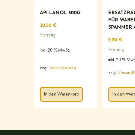
API-LANOL 500G
ERSATZR
FÜR WABE
30,50
€
SPANNER A
Vorrätig
5,20
€
Vorrätig
inkl. 20 % MwSt.
inkl. 20 % MwS
zzgl.
Versandkosten
zzgl.
Versandk
In den Warenkorb
In den War