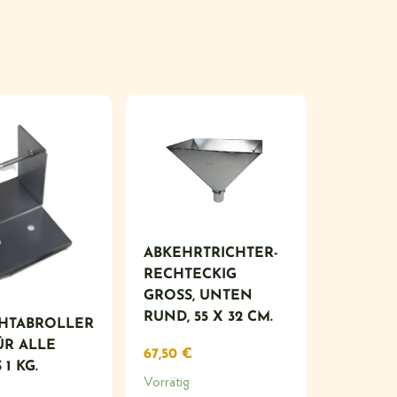
ABKEHRTRICHTER-
RECHTECKIG
GROSS, UNTEN R
UND, 55 X 32 CM.
HTABROLLER
ÜR ALLE
67,50
€
1 KG.
Vorrätig