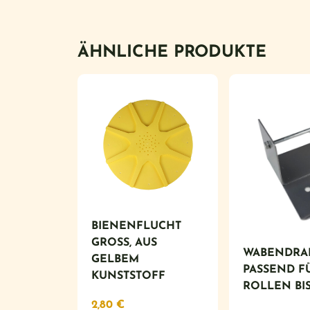
ÄHNLICHE PRODUKTE
BIENENFLUCHT
GROSS, AUS G
WABENDRA
ELBEM K
PASSEND F
UNSTSTOFF
ROLLEN BIS 
2,80
€