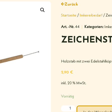
Zurück
Startseite
/
Imkereibedarf
/ Zei
Art. -Nr.
44
Kategorien:
Imke
ZEICHENST
Holzstab mit zwei Edelstahlkö
2,90
€
inkl. 20 % MwSt.
Vorrätig