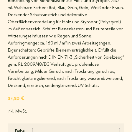
Behandlung von Bienenkästen aus Holz und Styropor. 750
ml. Wählbare Farben: Rot, Blau, Grün, Gelb, Weiß oder Braun.
Deckender Schutzanstrich und dekorative
Oberflächenveredelung für Holz und Styropor (Polystyrol)
im Außenbereich. Schützt Bienenkästen und Beutenteile vor
Witterungseinflüssen wie Regen und Sonne.
Aufbringmenge: ca. 160 ml / m² in zwei Arbeitsgängen.
Eigenschaften: Geprüfte Bienenverträglichkeit. Erfüllt die
Anforderungen nach DIN EN 71-3 „Sicherheit von Spielzeug“
gem. RL 2009/48/EG Verläuft gut, problemlose
Verarbeitung, Milder Geruch, nach Trocknung geruchlos,
Feuchtigkeitsregulierend, nach Trocknung wasserabweisend,
Deckend, elastisch, seidenglänzend, UV Schutz.
24,20
€
inkl. MwSt.
Farbe