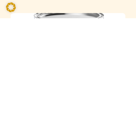
#
Art.-Nr.:
4099
Beutenschutz Lasur- Koralan 750 ml;
Nußbaum