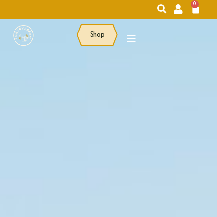
0
Shop