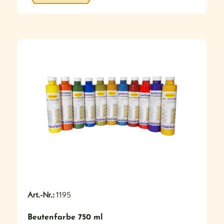
#
Art.-Nr.:
1195
Beutenfarbe 750 ml