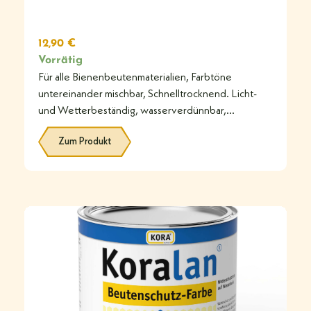
12,90
€
Vorrätig
Für alle Bienenbeutenmaterialien, Farbtöne
untereinander mischbar, Schnelltrocknend. Licht-
und Wetterbeständig, wasserverdünnbar,
farbintensiv durch hohen Pigmentanteil. 750 ml
Zum Produkt
Flasche für ca.
#