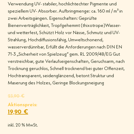
Verwendung UV- stabiler, hochlichtechter Pigmente und
speziellem UV- Absorber. Aufbringmenge: ca. 160 ml / m² in
zwei Arbeitsgängen. Eigenschaften: Geprüfte
Bienenverträglichkeit, Tropfgehemmt (thixotrope)Wasser-
und wetterfest, Schützt Holz vor Nässe, Schmutz und UV-
Strahlung, Hochdiffusionsfähig, Umweltschonend,
wasserverdünnbar, Erfüllt die Anforderungen nach DIN EN
71-3 „Sicherheit von Spielzeug“ gem. RL 2009/48/EG Gut
verstreichbar, gute Verlaufseigenschaften, Geruchsarm, nach
Trocknung geruchlos, Schnell trocknend bei guter Offenzeit,
Hochtransparent, seidenglänzend, betont Struktur und
Maserung des Holzes, Geringe Blockungsneigung
23,90
€
Aktionspreis:
19,90
€
inkl. 20 % MwSt.