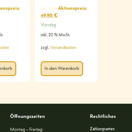
onspreis:
59,50
€
Aktionspreis:
49,90
€
Vorrätig
t.
inkl. 20 % MwSt.
osten
zzgl.
Versandkosten
enkorb
In den Warenkorb
Öffnungszeiten
Rechtliches
Zahlungsarten
Montag – Freitag: