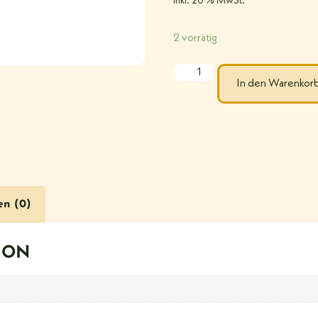
inkl. 20 % MwSt.
2 vorrätig
In den Warenkor
en (0)
ION