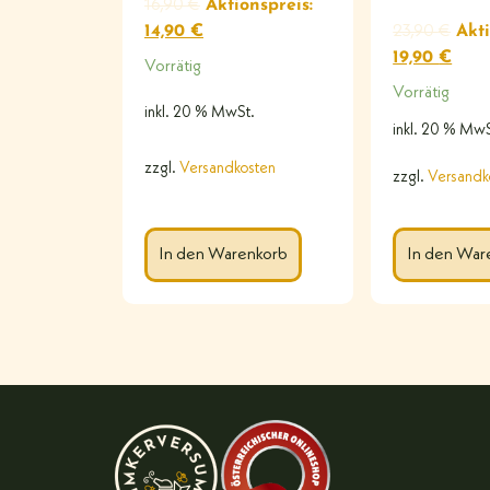
16,90
€
Aktionspreis:
14,90
€
23,90
€
Akti
19,90
€
Vorrätig
Vorrätig
inkl. 20 % MwSt.
inkl. 20 % MwS
zzgl.
Versandkosten
zzgl.
Versandk
In den Warenkorb
In den War