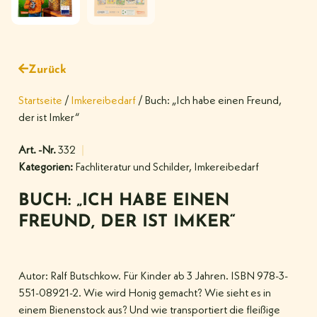
Zurück
Startseite
/
Imkereibedarf
/ Buch: „Ich habe einen Freund,
der ist Imker“
Art. -Nr.
332
Kategorien:
Fachliteratur und Schilder
,
Imkereibedarf
BUCH: „ICH HABE EINEN
FREUND, DER IST IMKER“
Autor: Ralf Butschkow. Für Kinder ab 3 Jahren. ISBN 978-3-
551-08921-2. Wie wird Honig gemacht? Wie sieht es in
einem Bienenstock aus? Und wie transportiert die fleißige