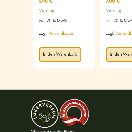
5,90
€
7,00
€
Vorrätig
Vorrätig
inkl. 20 % MwSt.
inkl. 20 % MwS
zzgl.
Versandkosten
zzgl.
Versandk
In den Warenkorb
In den War