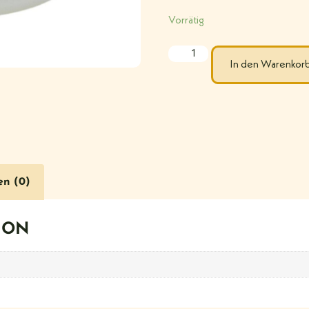
Vorrätig
In den Warenkor
en (0)
ION