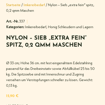
Startseite
/
Imkereibedarf
/ Nylon – Sieb „extra fein“ spitz,
0,2 qmm Maschen
Art. -Nr.
337
Kategorien:
Imkereibedarf
,
Honig Schleudern und Lagern
NYLON – SIEB „EXTRA FEIN“
SPITZ, 0,2 QMM MASCHEN
Ø 33 cm; Höhe 36 cm. mit fest eingenähtem Edelstahlring
passend für das Dreibeinstativ sowie Abfüllkübel 25 bis 50
kg. Die Spitzsiebe sind mit Innenschnur und Zugring
versehen um Verstopfungen schneller zu lösen. Gewicht:
0,13 kg.
15,90
€