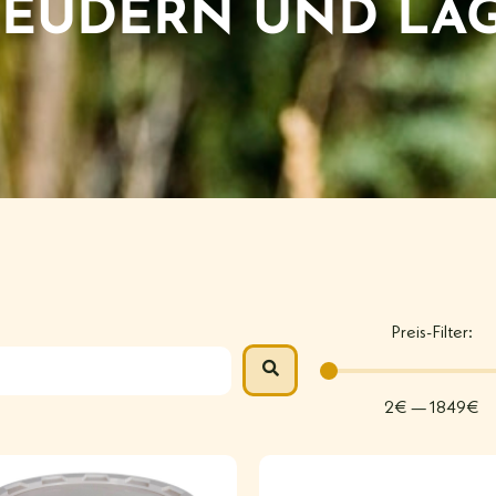
LEUDERN UND LA
Preis-Filter:
2
€
—
1849
€