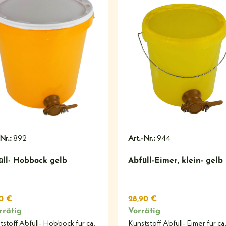
#
#
-Nr.:
892
Art.-Nr.:
944
üll- Hobbock gelb
Abfüll-Eimer, klein- gelb
50
€
28,90
€
rrätig
Vorrätig
tstoff Abfüll- Hobbock für ca.
Kunststoff Abfüll- Eimer für ca