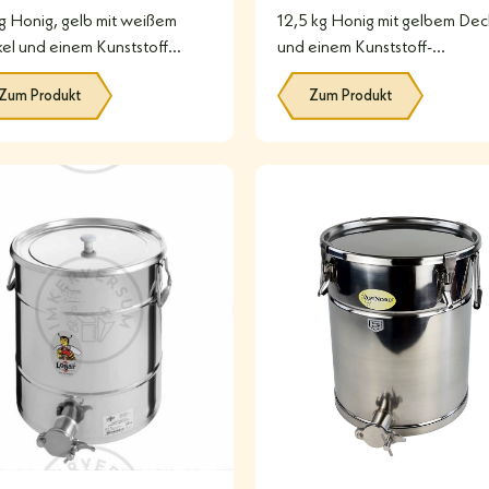
g Honig, gelb mit weißem
12,5 kg Honig mit gelbem Dec
el und einem Kunststoff
und einem Kunststoff-
schhahn. Lebensmittelecht.
Quetschhahn. Lebensmittelec
Zum Produkt
Zum Produkt
#
#