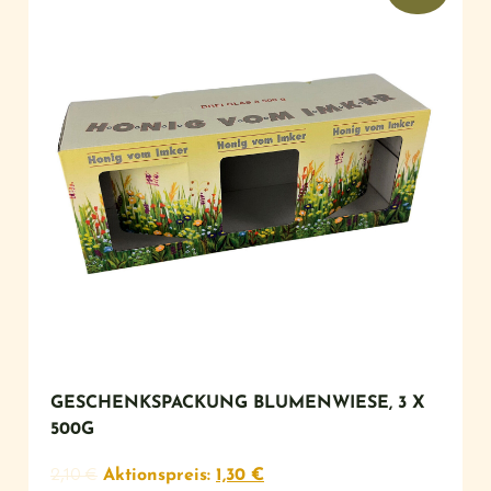
GESCHENKSPACKUNG BLUMENWIESE, 3 X
500G
2,10
€
Aktionspreis:
1,30
€