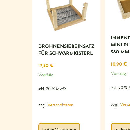
INNEN
MINI PL
DROHNENSIEBEINSATZ
280 MM.
FÜR SCHWARMKISTERL
10,90
€
17,50
€
Vorrätig
Vorrätig
inkl. 20 %
inkl. 20 % MwSt.
zzgl.
Versa
zzgl.
Versandkosten
In den Warenkorb
In den 