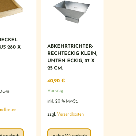
DECKEL
ABKEHRTRICHTER-
US 280 X
RECHTECKIG KLEIN,
UNTEN ECKIG, 37 X
25 CM.
40,90
€
Vorrätig
 MwSt.
inkl. 20 % MwSt.
ndkosten
zzgl.
Versandkosten
Warenkorb
In den Warenkorb