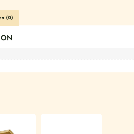
en (0)
ION