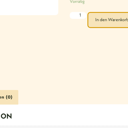
Vorrätig
In den Warenkor
en (0)
ION