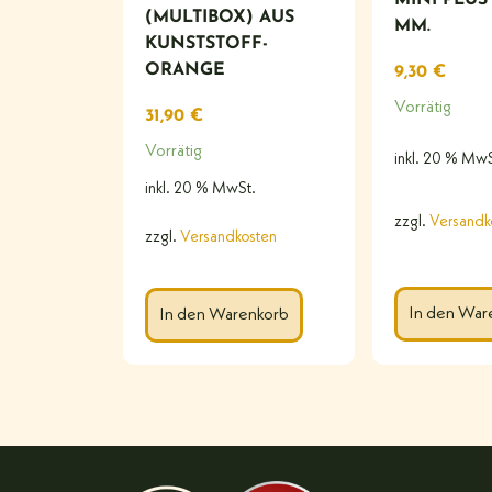
(MULTIBOX) AUS
MM.
KUNSTSTOFF-
ORANGE
9,30
€
Vorrätig
31,90
€
Vorrätig
inkl. 20 % MwS
inkl. 20 % MwSt.
zzgl.
Versandk
zzgl.
Versandkosten
In den War
In den Warenkorb