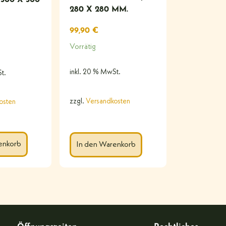
280 X 280 MM.
99,90
€
Vorrätig
inkl. 20 % MwSt.
t.
zzgl.
Versandkosten
osten
enkorb
In den Warenkorb