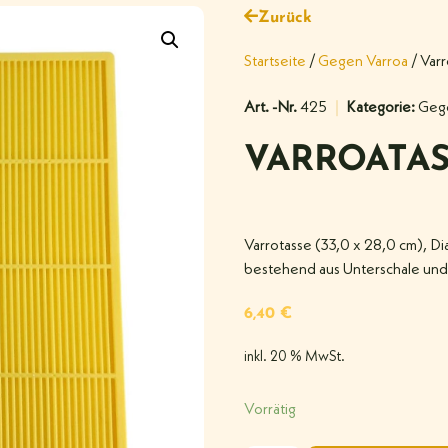
Zurück
Startseite
/
Gegen Varroa
/ Varr
Art. -Nr.
425
Kategorie:
Gege
VARROATAS
Varrotasse (33,0 x 28,0 cm), D
bestehend aus Unterschale und
6,40
€
inkl. 20 % MwSt.
Vorrätig