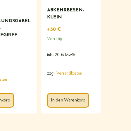
ABKEHRBESEN-
KLEIN
LUNGSGABEL
-
4,50
€
FGRIFF
Vorrätig
inkl. 20 % MwSt.
.
zzgl.
Versandkosten
sten
In den Warenkorb
nkorb