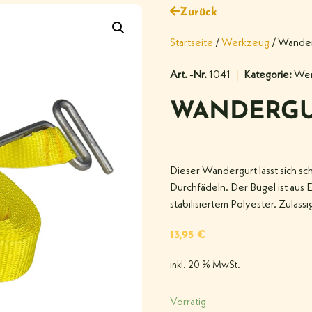
Zurück
Startseite
/
Werkzeug
/ Wander
Art. -Nr.
1041
Kategorie:
Wer
WANDERGU
Dieser Wandergurt lässt sich sc
Durchfädeln. Der Bügel ist aus E
stabilisiertem Polyester. Zuläs
13,95
€
inkl. 20 % MwSt.
Vorrätig