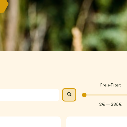
Preis-Filter:
2
€
—
286
€