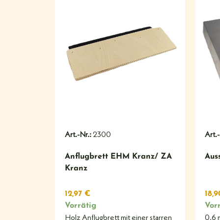
#
Art.-Nr.:
2300
Art.
Anflugbrett EHM Kranz/ ZA
Aus
Kranz
12,97
€
18,
Vorrätig
Vor
Holz Anflugbrett mit einer starren
0,6 