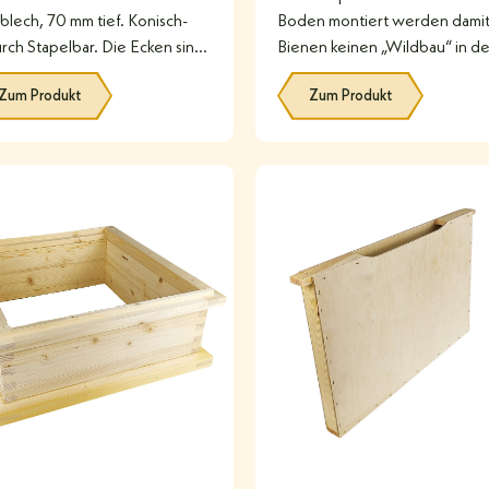
lblech, 70 mm tief. Konisch-
Boden montiert werden damit
rch Stapelbar. Die Ecken sind
Bienen keinen „Wildbau“ in d
tgeschweißt und die
Boden bauen. Anleitung: Die
Zum Produkt
Zum Produkt
rkante gefaltet.
beiden
#
#