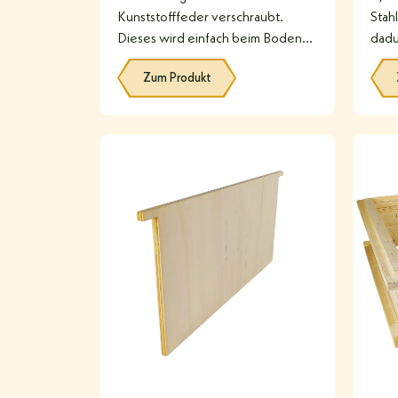
Kunststofffeder verschraubt.
Stah
Dieses wird einfach beim Boden
dadu
vorne in die Führungsschlitze
punk
Zum Produkt
eingeschoben und fertig! Durch
Unte
#