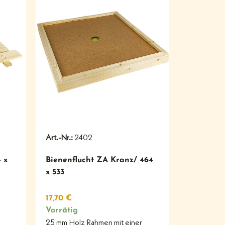
#
Art.-Nr.:
2402
 x
Bienenflucht ZA Kranz/ 464
x 533
17,70
€
Vorrätig
25 mm Holz Rahmen mit einer