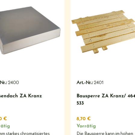
#
#
-Nr.:
2400
Art.-Nr.:
2401
sendach ZA Kranz
Bausperre ZA Kranz/ 464
533
90
€
8,70
€
rätig
Vorrätig
mm starkes chromatisiertes
Die Bausperre kann im hohen