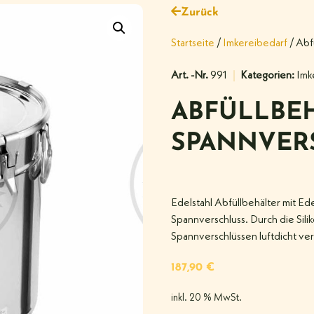
Zurück
Startseite
/
Imkereibedarf
/ Abf
Art. -Nr.
991
Kategorien:
Imk
ABFÜLLBEH
SPANNVER
Edelstahl Abfüllbehälter mit E
Spannverschluss. Durch die Sili
Spannverschlüssen luftdicht ve
187,90
€
inkl. 20 % MwSt.