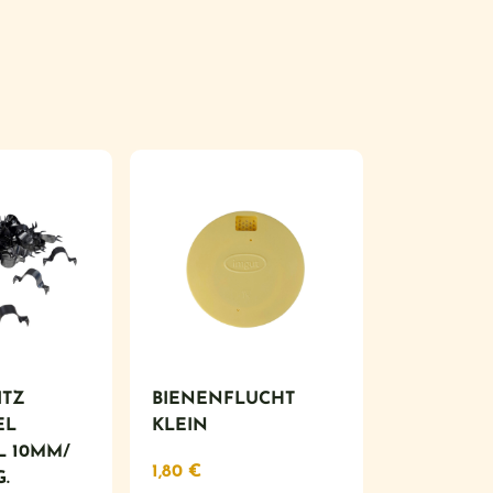
ITZ
BIENENFLUCHT
EL
KLEIN
L 10MM/
1,80
€
G.