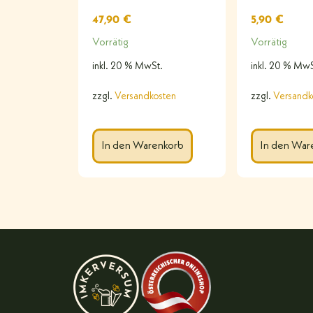
47,90
€
5,90
€
Vorrätig
Vorrätig
inkl. 20 % MwSt.
inkl. 20 % MwS
zzgl.
Versandkosten
zzgl.
Versandk
In den Warenkorb
In den War