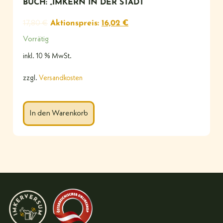
BUCH: „IMKERN IN DER STADT“
17,80
€
Aktionspreis:
16,02
€
Vorrätig
inkl. 10 % MwSt.
zzgl.
Versandkosten
In den Warenkorb