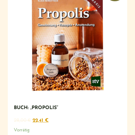
BUCH: „PROPOLIS“
28,00
€
22,41
€
Vorrätig