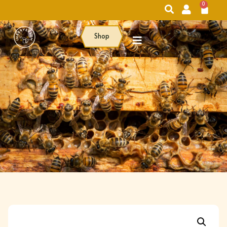
0
Shop