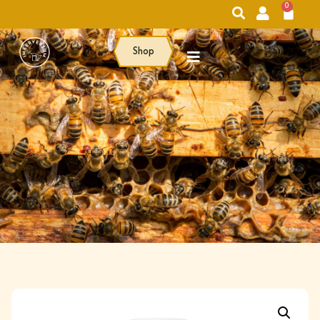
0
Shop