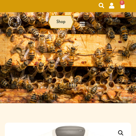
0
Shop