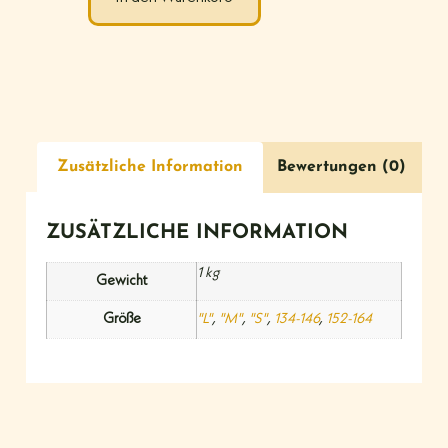
Zusätzliche Information
Bewertungen (0)
ZUSÄTZLICHE INFORMATION
1 kg
Gewicht
Größe
"L"
,
"M"
,
"S"
,
134-146
,
152-164