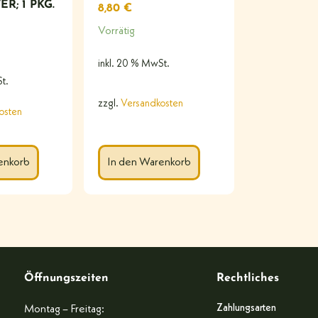
R; 1 PKG.
8,80
€
Vorrätig
inkl. 20 % MwSt.
t.
zzgl.
Versandkosten
osten
enkorb
In den Warenkorb
Öffnungszeiten
Rechtliches
Zahlungsarten
Montag – Freitag: