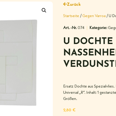
Zurück
Startseite
/
Gegen Varroa
/ U D
Art. -Nr.
074
Kategorie:
Gege
U DOCHTE
NASSENHE
VERDUNST
Ersatz Dochte aus Spezialvlies
Universal „R“. Inhalt: 1 gestan
Größen.
2,80
€